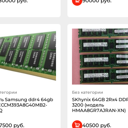
80000 руб.
90000 руб.
атегории
Без категории
ь Samsung ddr4 64gb
SKhynix 64GB 2Rх4 DD
 ECCM393A8G40MB2-
3200 (мoдель
Q
НMAА8GR7АJRАN-XN)
7500 руб.
40500 руб.