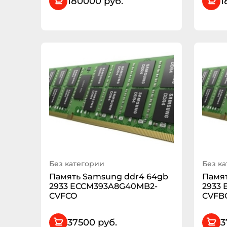
180000 руб.
1
Без категории
Без к
Память Samsung ddr4 64gb
Памят
2933 ECCM393A8G40MB2-
2933
CVFCO
CVFB
37500 руб.
3