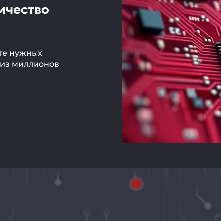
ичество
те нужных
 из миллионов
й