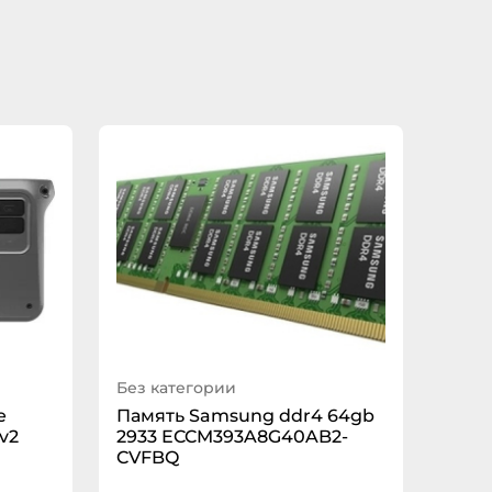
Без категории
е
Память Samsung ddr4 64gb
v2
2933 ECCM393A8G40AB2-
CVFBQ