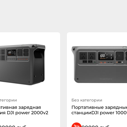
атегории
Без категории
тивная зарядная
Портативные зарядны
ия DJI power 2000v2
станцииDJI power 1000